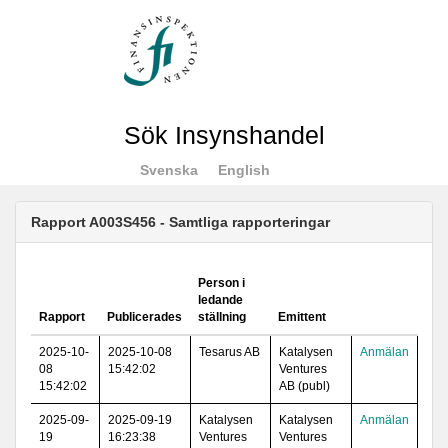
Sök Insynshandel
Svenska
English
Rapport A003S456 - Samtliga rapporteringar
Person i
ledande
Rapport
Publicerades
ställning
Emittent
2025-10-
2025-10-08
Tesarus AB
Katalysen
Anmälan
08
15:42:02
Ventures
15:42:02
AB (publ)
2025-09-
2025-09-19
Katalysen
Katalysen
Anmälan
19
16:23:38
Ventures
Ventures