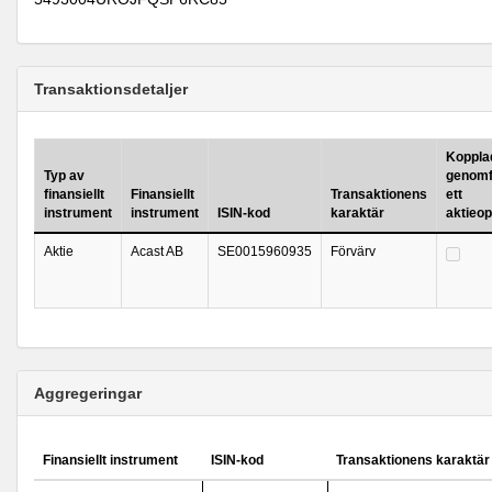
Transaktionsdetaljer
Kopplad 
Typ av
genomf
finansiellt
Finansiellt
Transaktionens
ett
instrument
instrument
ISIN-kod
karaktär
aktieo
Aktie
Acast AB
SE0015960935
Förvärv
Aggregeringar
Finansiellt instrument
ISIN-kod
Transaktionens karaktär