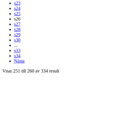
s23
s24
s25
s26
s27
s28
s29
s30
...
s33
s34
Nästa
Visar
251
till
260
av
334
result