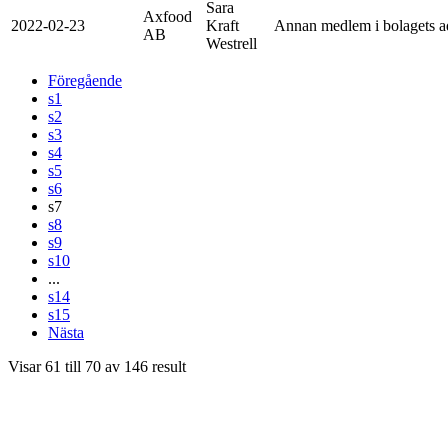
Sara
Axfood
2022-02-23
Kraft
Annan medlem i bolagets adm
AB
Westrell
Föregående
s1
s2
s3
s4
s5
s6
s7
s8
s9
s10
...
s14
s15
Nästa
Visar
61
till
70
av
146
result