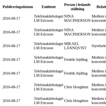
Person i ledande
Publiceringsdatum
Emittent
Befat
ställning
Telefonaktiebolaget
NINA
Medlem i
2016-08-17
LM Ericsson
MACPHERSON
koncernl
Telefonaktiebolaget
NINA
Medlem i
2016-08-17
LM Ericsson
MACPHERSON
koncernl
Telefonaktiebolaget
MIKAEL
2016-08-17
Styrelsel
LM Ericsson
LÄNNQVIST
Telefonaktiebolaget
Medlem i
2016-08-17
Fredrik Jejdling
LM Ericsson
koncernl
Telefonaktiebolaget
Medlem i
2016-08-17
Fredrik Jejdling
LM Ericsson
koncernl
Telefonaktiebolaget
Medlem i
2016-08-17
Chris Houghton
LM Ericsson
koncernl
Telefonaktiebolaget
Medlem i
2016-08-17
Chris Houghton
LM Ericsson
koncernl