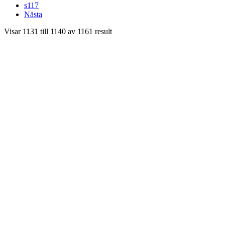
s117
Nästa
Visar
1131
till
1140
av
1161
result