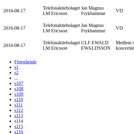
Telefonaktiebolaget
Jan Magnus
2016-08-17
VD
LM Ericsson
Frykhammar
Telefonaktiebolaget
Jan Magnus
2016-08-17
VD
LM Ericsson
Frykhammar
Telefonaktiebolaget
ULF EWALD
Medlem i
2016-08-17
LM Ericsson
EWALDSSON
koncernl
Föregående
s1
s2
...
s107
s108
s109
s110
s111
s112
s113
s114
s115
s116