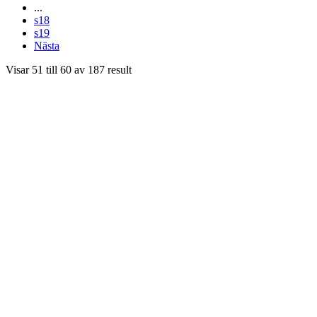
...
s18
s19
Nästa
Visar
51
till
60
av
187
result