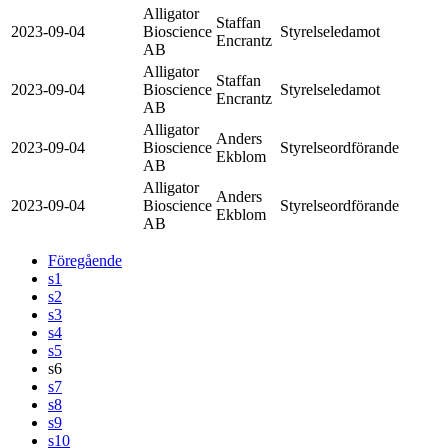
Alligator
Staffan
2023-09-04
Bioscience
Styrelseledamot
Encrantz
AB
Alligator
Staffan
2023-09-04
Bioscience
Styrelseledamot
Encrantz
AB
Alligator
Anders
2023-09-04
Bioscience
Styrelseordförande
Ekblom
AB
Alligator
Anders
2023-09-04
Bioscience
Styrelseordförande
Ekblom
AB
Föregående
s1
s2
s3
s4
s5
s6
s7
s8
s9
s10