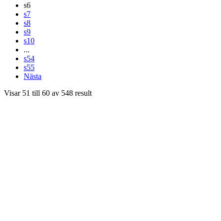
s6
s7
s8
s9
s10
...
s54
s55
Nästa
Visar
51
till
60
av
548
result