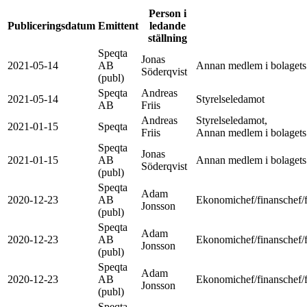
Person i
Publiceringsdatum
Emittent
ledande
ställning
Speqta
Jonas
2021-05-14
AB
Annan medlem i bolagets a
Söderqvist
(publ)
Speqta
Andreas
2021-05-14
Styrelseledamot
AB
Friis
Andreas
Styrelseledamot,
2021-01-15
Speqta
Friis
Annan medlem i bolagets a
Speqta
Jonas
2021-01-15
AB
Annan medlem i bolagets a
Söderqvist
(publ)
Speqta
Adam
2020-12-23
AB
Ekonomichef/finanschef/f
Jonsson
(publ)
Speqta
Adam
2020-12-23
AB
Ekonomichef/finanschef/f
Jonsson
(publ)
Speqta
Adam
2020-12-23
AB
Ekonomichef/finanschef/f
Jonsson
(publ)
Speqta