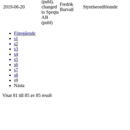
(publ),
Fredrik
2019-06-20
changed
Styrelseordförande
Burvall
to Speqta
AB
(publ)
Föregående
s1
s2
s3
s4
s5
s6
s7
s8
s9
Nästa
Visar
81
till
85
av
85
result