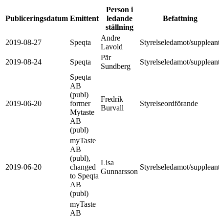
Person i
Publiceringsdatum
Emittent
ledande
Befattning
ställning
Andre
2019-08-27
Speqta
Styrelseledamot/supplean
Lavold
Pär
2019-08-24
Speqta
Styrelseledamot/supplean
Sundberg
Speqta
AB
(publ)
Fredrik
2019-06-20
former
Styrelseordförande
Burvall
Mytaste
AB
(publ)
myTaste
AB
(publ),
Lisa
2019-06-20
changed
Styrelseledamot/supplean
Gunnarsson
to Speqta
AB
(publ)
myTaste
AB