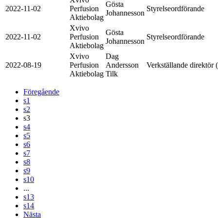
Gösta
2022-11-02
Perfusion
Styrelseordförande
Johannesson
Aktiebolag
Xvivo
Gösta
2022-11-02
Perfusion
Styrelseordförande
Johannesson
Aktiebolag
Xvivo
Dag
2022-08-19
Perfusion
Andersson
Verkställande direktör
Aktiebolag
Tilk
Föregående
s1
s2
s3
s4
s5
s6
s7
s8
s9
s10
...
s13
s14
Nästa