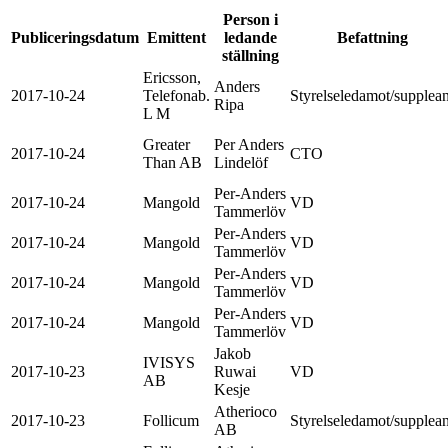
Person i
Publiceringsdatum
Emittent
ledande
Befattning
ställning
Ericsson,
Anders
2017-10-24
Telefonab.
Styrelseledamot/supplean
Ripa
L M
Greater
Per Anders
2017-10-24
CTO
Than AB
Lindelöf
Per-Anders
2017-10-24
Mangold
VD
Tammerlöv
Per-Anders
2017-10-24
Mangold
VD
Tammerlöv
Per-Anders
2017-10-24
Mangold
VD
Tammerlöv
Per-Anders
2017-10-24
Mangold
VD
Tammerlöv
Jakob
IVISYS
2017-10-23
Ruwai
VD
AB
Kesje
Atherioco
2017-10-23
Follicum
Styrelseledamot/supplean
AB