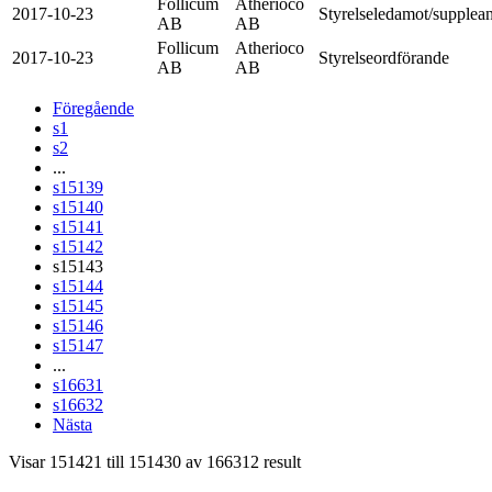
Follicum
Atherioco
2017-10-23
Styrelseledamot/supplean
AB
AB
Follicum
Atherioco
2017-10-23
Styrelseordförande
AB
AB
Föregående
s1
s2
...
s15139
s15140
s15141
s15142
s15143
s15144
s15145
s15146
s15147
...
s16631
s16632
Nästa
Visar
151421
till
151430
av
166312
result