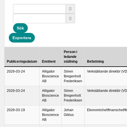
Sök
Exportera
Person i
ledande
Publiceringsdatum
Emittent
ställning
Befattning
2026-03-24
Alligator
Sören
Verkställande direktör (VD
Bioscience
Bregenholt
AB
Frederiksen
2026-03-24
Alligator
Sören
Verkställande direktör (VD
Bioscience
Bregenholt
AB
Frederiksen
2026-03-19
Alligator
Johan
Ekonomichef/finanschef/fi
Bioscience
Giléus
AB