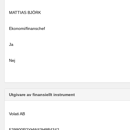
MATTIAS BJÖRK
Ekonomi/finanschef
Ja
Nej
Utgivare av finansiellt instrument
Volati AB
529900R2YHW43H9B4342