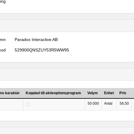
ring
amn
Paradox Interactive AB
kod
529900QNSZUY53R5WW95
ns karaktär
Kopplad till aktieoptionsprogram
Volym
Enhet
Pris
50 000
Antal
56,50