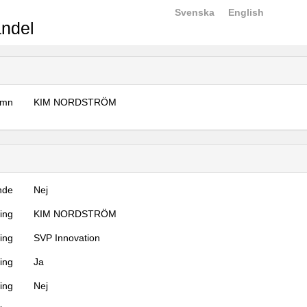
Svenska
English
ndel
amn
KIM NORDSTRÖM
nde
Nej
ning
KIM NORDSTRÖM
ning
SVP Innovation
ing
Ja
ring
Nej