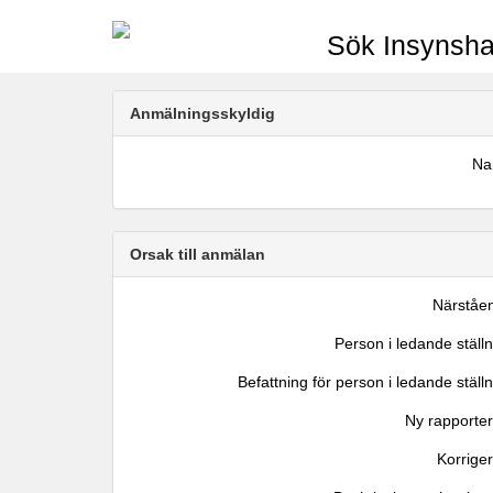
Sök Insynsha
Anmälningsskyldig
N
Orsak till anmälan
Närståe
Person i ledande ställ
Befattning för person i ledande ställ
Ny rapporter
Korrige