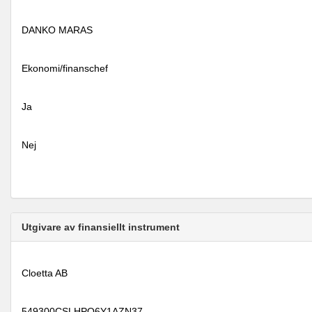
DANKO MARAS
Ekonomi/finanschef
Ja
Nej
Utgivare av finansiellt instrument
Cloetta AB
549300CSLHPO6Y1AZN37