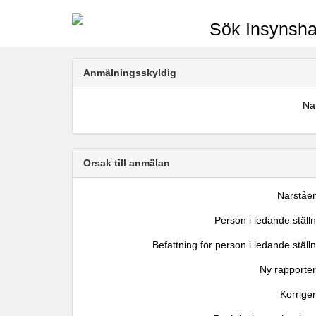
Sök Insynsha
Anmälningsskyldig
N
Orsak till anmälan
Närståe
Person i ledande ställ
Befattning för person i ledande ställ
Ny rapporter
Korrige