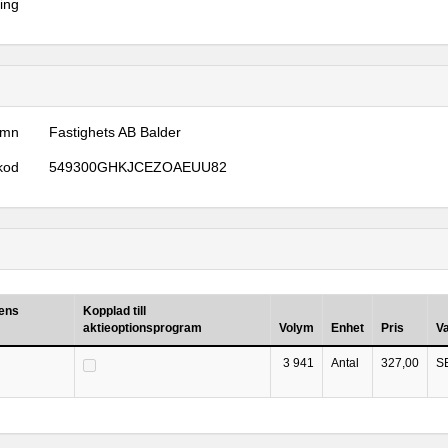
ring
amn
Fastighets AB Balder
kod
549300GHKJCEZOAEUU82
nens
Kopplad till
aktieoptionsprogram
Volym
Enhet
Pris
V
3 941
Antal
327,00
S