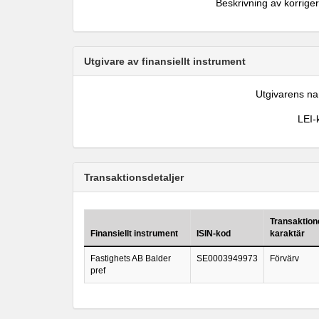
Beskrivning av korrige
Utgivare av finansiellt instrument
Utgivarens n
LEI-
Transaktionsdetaljer
Transaktio
Finansiellt instrument
ISIN-kod
karaktär
Fastighets AB Balder
SE0003949973
Förvärv
pref