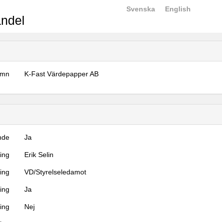
Svenska
English
ndel
amn
K-Fast Värdepapper AB
nde
Ja
ning
Erik Selin
ning
VD/Styrelseledamot
ing
Ja
ring
Nej