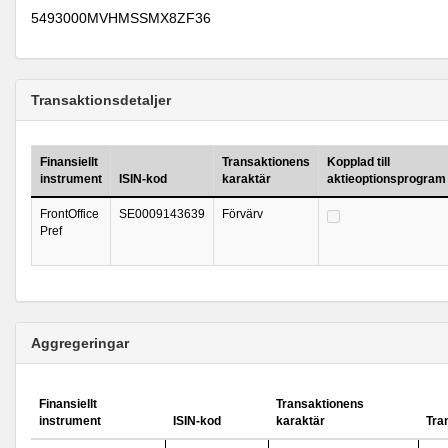
5493000MVHMSSMX8ZF36
Transaktionsdetaljer
Finansiellt
Transaktionens
Kopplad till
instrument
ISIN-kod
karaktär
aktieoptionsprogram
FrontOffice
SE0009143639
Förvärv
Pref
Aggregeringar
Finansiellt
Transaktionens
instrument
ISIN-kod
karaktär
Tra