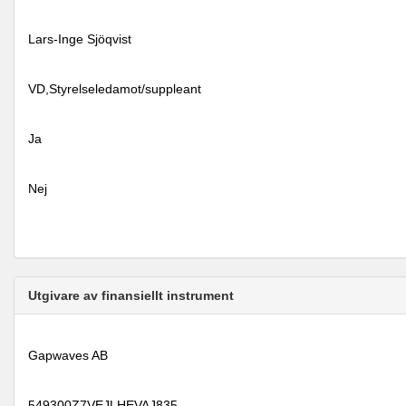
Lars-Inge Sjöqvist
VD,Styrelseledamot/suppleant
Ja
Nej
Utgivare av finansiellt instrument
Gapwaves AB
549300Z7VEJLHEVAJ835