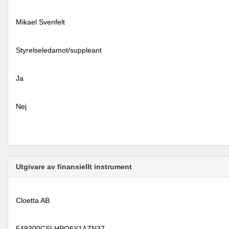
Mikael Svenfelt
Styrelseledamot/suppleant
Ja
Nej
Utgivare av finansiellt instrument
Cloetta AB
549300CSLHPO6Y1AZN37