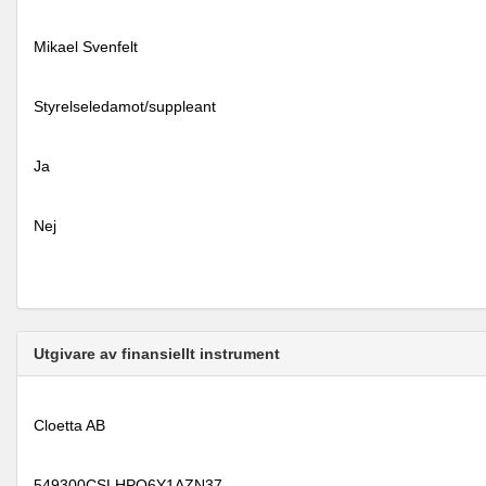
Mikael Svenfelt
Styrelseledamot/suppleant
Ja
Nej
Utgivare av finansiellt instrument
Cloetta AB
549300CSLHPO6Y1AZN37