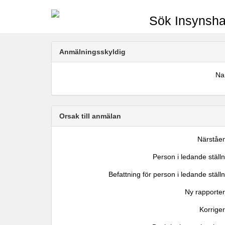
Sök Insynsha
Anmälningsskyldig
N
Orsak till anmälan
Närståe
Person i ledande ställ
Befattning för person i ledande ställ
Ny rapporter
Korrige