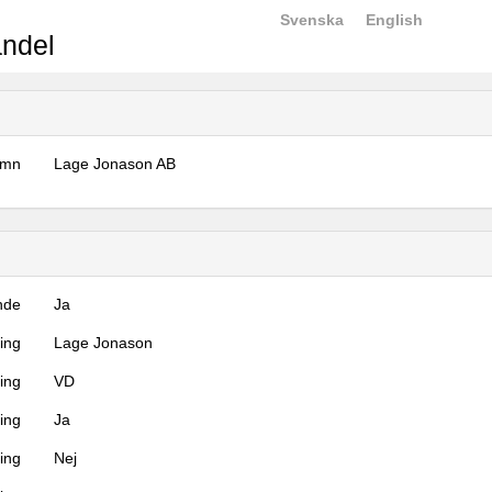
Svenska
English
ndel
amn
Lage Jonason AB
nde
Ja
ning
Lage Jonason
ning
VD
ing
Ja
ring
Nej