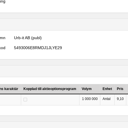
ring
amn
Urb-it AB (publ)
kod
5493006E8RMDJ1JLYE29
ns karaktär
Kopplad till aktieoptionsprogram
Volym
Enhet
Pris
1 000 000
Antal
9,10