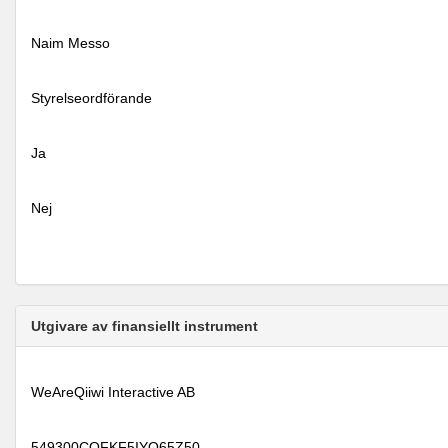
Naim Messo
Styrelseordförande
Ja
Nej
Utgivare av finansiellt instrument
WeAreQiiwi Interactive AB
549300COFKF5IYO65Z50