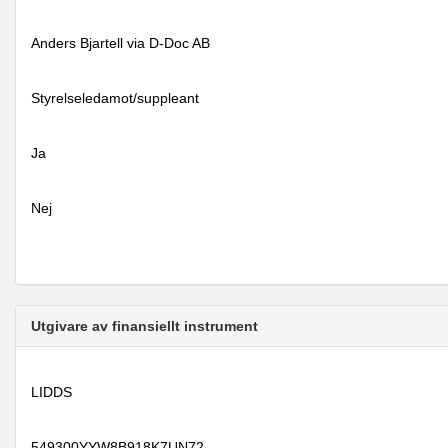
Anders Bjartell via D-Doc AB
Styrelseledamot/suppleant
Ja
Nej
Utgivare av finansiellt instrument
LIDDS
549300YYW8B918K7UN72