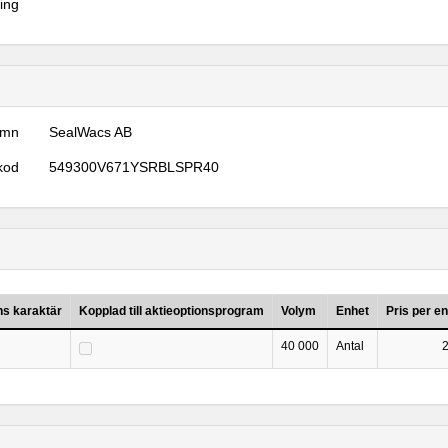
ring
amn
SealWacs AB
kod
549300V671YSRBLSPR40
ns karaktär
Kopplad till aktieoptionsprogram
Volym
Enhet
Pris per e
40 000
Antal
2