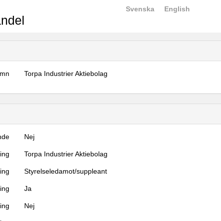
Svenska
English
ndel
amn
Torpa Industrier Aktiebolag
nde
Nej
ning
Torpa Industrier Aktiebolag
ning
Styrelseledamot/suppleant
ing
Ja
ring
Nej