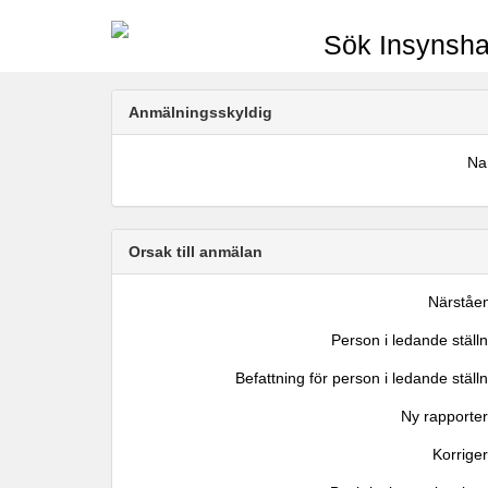
Sök Insynsha
Anmälningsskyldig
N
Orsak till anmälan
Närståe
Person i ledande ställ
Befattning för person i ledande ställ
Ny rapporter
Korrige