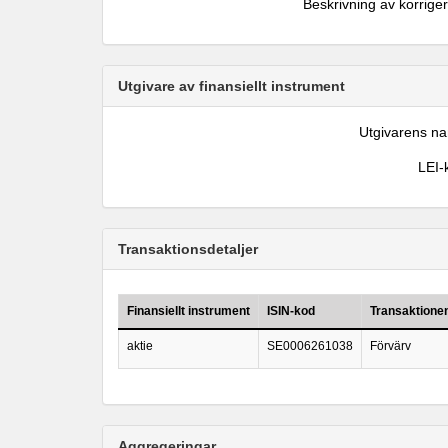
Beskrivning av korrige
Utgivare av finansiellt instrument
Utgivarens n
LEI-
Transaktionsdetaljer
Finansiellt instrument
ISIN-kod
Transaktione
aktie
SE0006261038
Förvärv
Aggregeringar