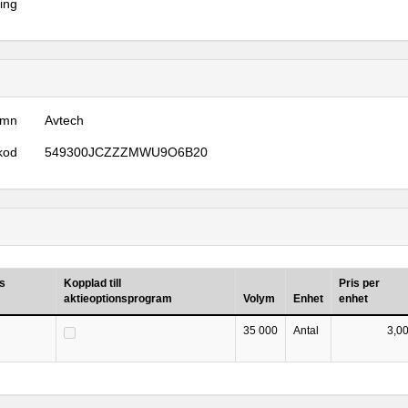
ring
amn
Avtech
kod
549300JCZZZMWU9O6B20
s
Kopplad till
Pris per
aktieoptionsprogram
Volym
Enhet
enhet
35 000
Antal
3,0