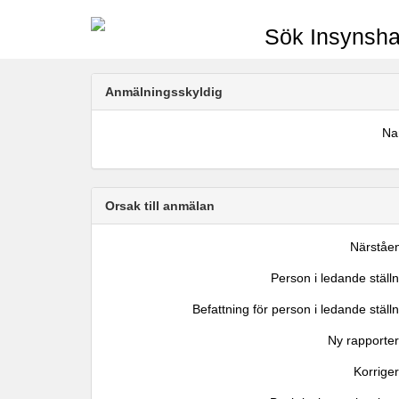
Sök Insynsha
Anmälningsskyldig
N
Orsak till anmälan
Närståe
Person i ledande ställ
Befattning för person i ledande ställ
Ny rapporter
Korrige