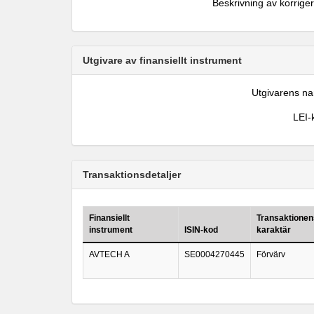
Beskrivning av korrige
Utgivare av finansiellt instrument
Utgivarens n
LEI-
Transaktionsdetaljer
Finansiellt
Transaktionen
instrument
ISIN-kod
karaktär
AVTECH A
SE0004270445
Förvärv