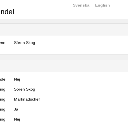
Svenska
English
ndel
amn
Sören Skog
nde
Nej
ning
Sören Skog
ning
Marknadschef
ing
Ja
ring
Nej