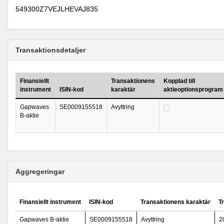
549300Z7VEJLHEVAJ835
Transaktionsdetaljer
Finansiellt
Transaktionens
Kopplad till
instrument
ISIN-kod
karaktär
aktieoptionsprogram
Gapwaves
SE0009155518
Avyttring
B-aktie
Aggregeringar
Finansiellt instrument
ISIN-kod
Transaktionens karaktär
T
Gapwaves B-aktie
SE0009155518
Avyttring
2