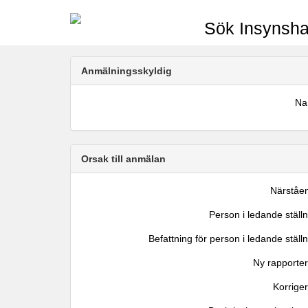
Sök Insynsha
Anmälningsskyldig
N
Orsak till anmälan
Närståe
Person i ledande ställ
Befattning för person i ledande ställ
Ny rapporter
Korrige