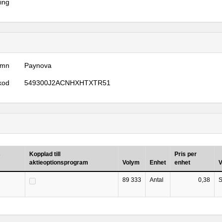
ring
amn
Paynova
kod
549300J2ACNHXHTXTR51
s
Kopplad till
Pris per
aktieoptionsprogram
Volym
Enhet
enhet
V
89 333
Antal
0,38