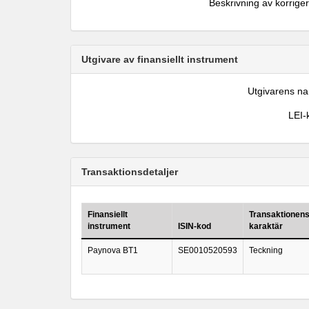
Beskrivning av korrige
Utgivare av finansiellt instrument
Utgivarens n
LEI-
Transaktionsdetaljer
Finansiellt
Transaktionen
instrument
ISIN-kod
karaktär
Paynova BT1
SE0010520593
Teckning