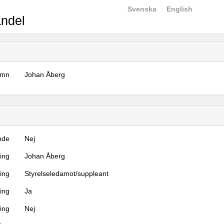
Svenska
English
ndel
amn
Johan Åberg
nde
Nej
ning
Johan Åberg
ning
Styrelseledamot/suppleant
ing
Ja
ring
Nej