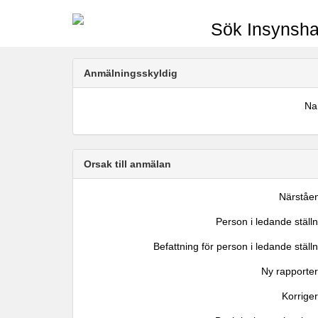
Sök Insynsha
Anmälningsskyldig
N
Orsak till anmälan
Närståe
Person i ledande ställ
Befattning för person i ledande ställ
Ny rapporter
Korrige