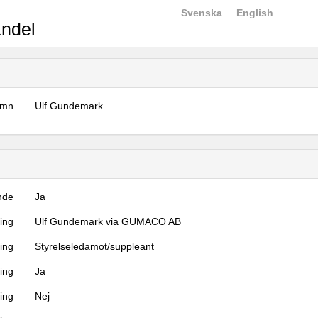
Svenska
English
ndel
amn
Ulf Gundemark
nde
Ja
ning
Ulf Gundemark via GUMACO AB
ning
Styrelseledamot/suppleant
ing
Ja
ring
Nej