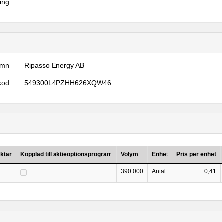
ring
amn
Ripasso Energy AB
kod
549300L4PZHH626XQW46
ktär
Kopplad till aktieoptionsprogram
Volym
Enhet
Pris per enhet
390 000
Antal
0,41