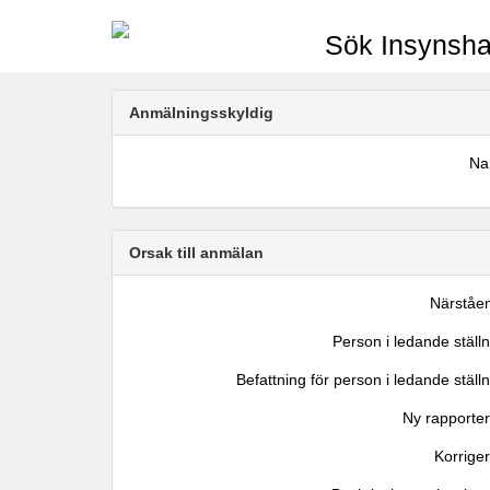
Sök Insynsha
Anmälningsskyldig
N
Orsak till anmälan
Närståe
Person i ledande ställ
Befattning för person i ledande ställ
Ny rapporter
Korrige