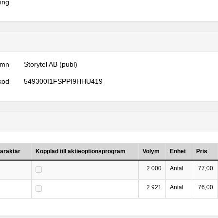
ring
amn
Storytel AB (publ)
kod
549300I1FSPPI9HHU419
araktär
Kopplad till aktieoptionsprogram
Volym
Enhet
Pris
2 000
Antal
77,00
2 921
Antal
76,00