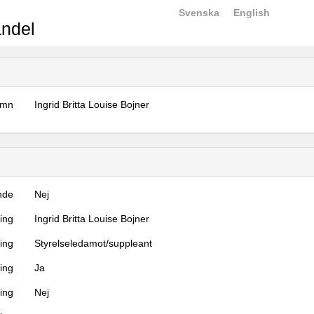
Svenska
English
ndel
amn
Ingrid Britta Louise Bojner
nde
Nej
ning
Ingrid Britta Louise Bojner
ning
Styrelseledamot/suppleant
ing
Ja
ring
Nej