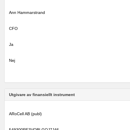
Ann Hammarstrand
CFO
Ja
Nej
Utgivare av finansiellt instrument
ARoCell AB (publ)
549300RF3VQBLGOJ7J46