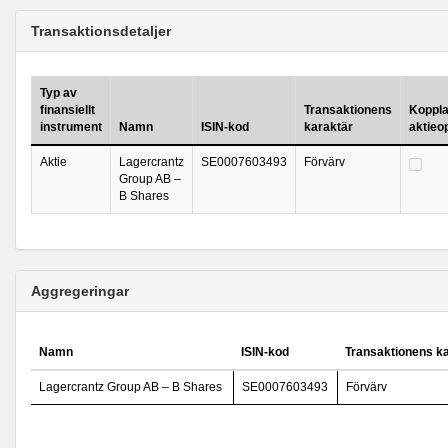
Transaktionsdetaljer
Typ av
finansiellt
Transaktionens
Kopplad
instrument
Namn
ISIN-kod
karaktär
aktieo
Aktie
Lagercrantz
SE0007603493
Förvärv
Group AB –
B Shares
Aggregeringar
Namn
ISIN-kod
Transaktionens k
Lagercrantz Group AB – B Shares
SE0007603493
Förvärv