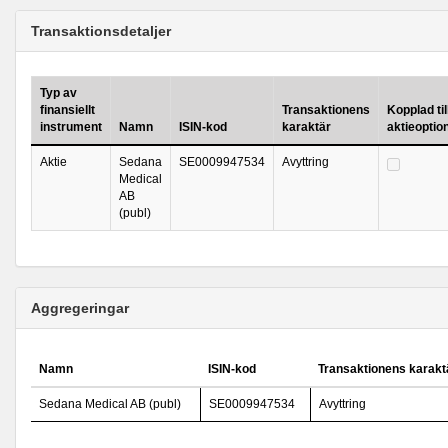
Transaktionsdetaljer
Typ av
finansiellt
Transaktionens
Kopplad til
instrument
Namn
ISIN-kod
karaktär
aktieopti
Aktie
Sedana
SE0009947534
Avyttring
Medical
AB
(publ)
Aggregeringar
Namn
ISIN-kod
Transaktionens karakt
Sedana Medical AB (publ)
SE0009947534
Avyttring