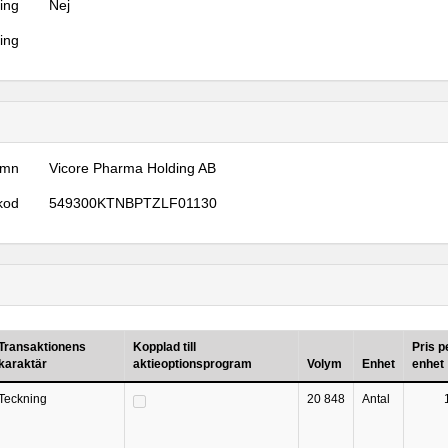
ring
Nej
ring
amn
Vicore Pharma Holding AB
kod
549300KTNBPTZLF01130
Transaktionens
Kopplad till
Pris p
karaktär
aktieoptionsprogram
Volym
Enhet
enhet
Teckning
20 848
Antal