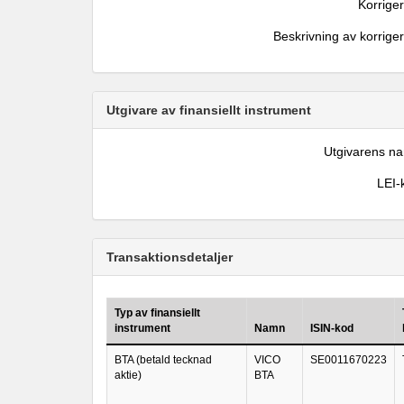
Korrige
Beskrivning av korrige
Utgivare av finansiellt instrument
Utgivarens n
LEI-
Transaktionsdetaljer
Typ av finansiellt
instrument
Namn
ISIN-kod
BTA (betald tecknad
VICO
SE0011670223
aktie)
BTA