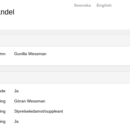
Svenska
English
ndel
amn
Gunilla Wessman
nde
Ja
ning
Göran Wessman
ning
Styrelseledamot/suppleant
ing
Ja