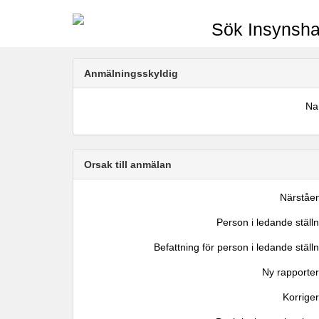
Sök Insynsha
Anmälningsskyldig
N
Orsak till anmälan
Närståe
Person i ledande ställ
Befattning för person i ledande ställ
Ny rapporter
Korrige