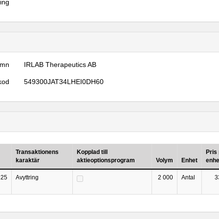
ring
amn
IRLAB Therapeutics AB
kod
549300JAT34LHEI0DH60
Transaktionens
Kopplad till
Pris
karaktär
aktieoptionsprogram
Volym
Enhet
enhe
225
Avyttring
2 000
Antal
3