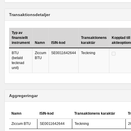
Transaktionsdetaljer
Typ av
finansiellt
Transaktionens
Kopplad till
instrument
Namn
ISIN-kod
karaktär
aktieoptio
BTU
Ziccum
SE0011642644
Teckning
(betald
BTU
tecknad
unit)
Aggregeringar
Namn
ISIN-kod
Transaktionens karaktär
T
Ziccum BTU
SE0011642644
Teckning
2