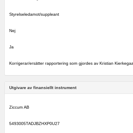
Styrelseledamot/suppleant
Nej
Ja
Korrigerar/ersätter rapportering som gjordes av Kristian Kierke
Utgivare av finansiellt instrument
Ziccum AB
5493005TADJBZHXP0U27