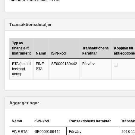
Transaktionsdetaljer
Typ av
finansiellt
Transaktionens
Kopplad till
instrument
Namn
ISIN-kod
karaktär
aktieoption
BTA (betald
FINE
SE0009189442
Förvärv
tecknad
BTA
aktie)
Aggregeringar
Namn
ISIN-kod
Transaktionens karaktär
Transak
FINE BTA
SE0009189442
Förvärv
2018-11