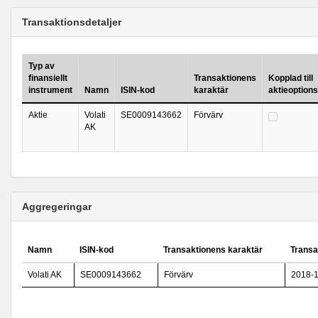
Transaktionsdetaljer
Typ av
finansiellt
Transaktionens
Kopplad till
instrument
Namn
ISIN-kod
karaktär
aktieoption
Aktie
Volati
SE0009143662
Förvärv
AK
Aggregeringar
Namn
ISIN-kod
Transaktionens karaktär
Transa
Volati AK
SE0009143662
Förvärv
2018-1