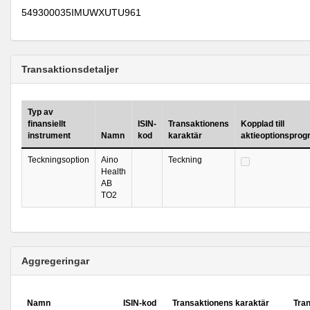
549300035IMUWXUTU961
Transaktionsdetaljer
Typ av
finansiellt
ISIN-
Transaktionens
Kopplad till
instrument
Namn
kod
karaktär
aktieoptionspro
Teckningsoption
Aino
Teckning
Health
AB
TO2
Aggregeringar
Namn
ISIN-kod
Transaktionens karaktär
Tra