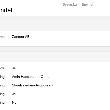
Svenska
English
ndel
amn
Zantoor AB
nde
Ja
ning
Amin Hassanpour Omrani
ning
Styrelseledamot/suppleant
ing
Ja
ring
Nej