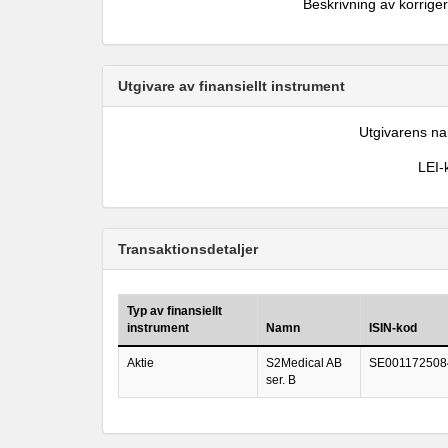
Beskrivning av korrige
Utgivare av finansiellt instrument
Utgivarens n
LEI-
Transaktionsdetaljer
Typ av finansiellt
instrument
Namn
ISIN-kod
Aktie
S2Medical AB
SE001172508
ser. B