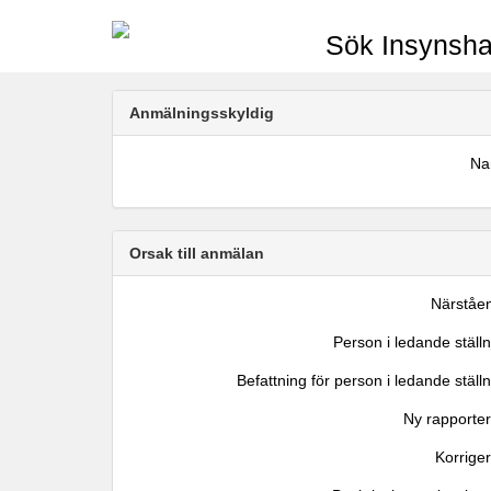
Sök Insynsha
Anmälningsskyldig
N
Orsak till anmälan
Närståe
Person i ledande ställ
Befattning för person i ledande ställ
Ny rapporter
Korrige