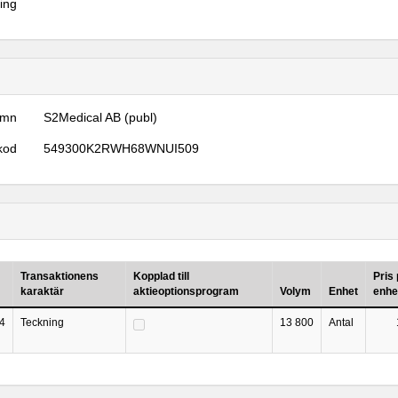
ring
amn
S2Medical AB (publ)
kod
549300K2RWH68WNUI509
Transaktionens
Kopplad till
Pris
karaktär
aktieoptionsprogram
Volym
Enhet
enhe
4
Teckning
13 800
Antal