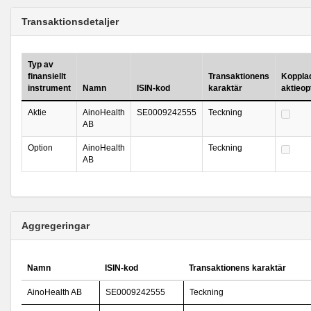
Transaktionsdetaljer
Typ av
finansiellt
Transaktionens
Kopplad 
instrument
Namn
ISIN-kod
karaktär
aktieo
Aktie
AinoHealth
SE0009242555
Teckning
AB
Option
AinoHealth
Teckning
AB
Aggregeringar
Namn
ISIN-kod
Transaktionens karaktär
AinoHealth AB
SE0009242555
Teckning