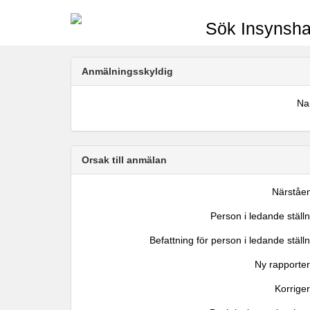
Sök Insynsha
Anmälningsskyldig
N
Orsak till anmälan
Närståe
Person i ledande ställ
Befattning för person i ledande ställ
Ny rapporter
Korrige