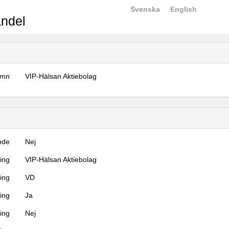
Svenska
English
ndel
amn
VIP-Hälsan Aktiebolag
nde
Nej
ning
VIP-Hälsan Aktiebolag
ning
VD
ing
Ja
ring
Nej