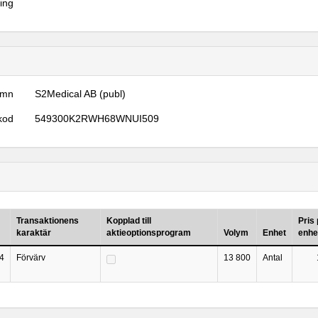
ring
amn
S2Medical AB (publ)
kod
549300K2RWH68WNUI509
Transaktionens
Kopplad till
Pris
karaktär
aktieoptionsprogram
Volym
Enhet
enhe
4
Förvärv
13 800
Antal