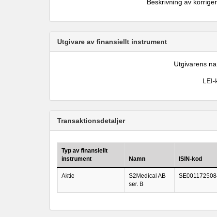
Beskrivning av korrige
Utgivare av finansiellt instrument
Utgivarens n
LEI-
Transaktionsdetaljer
Typ av finansiellt
instrument
Namn
ISIN-kod
Aktie
S2Medical AB
SE001172508
ser. B