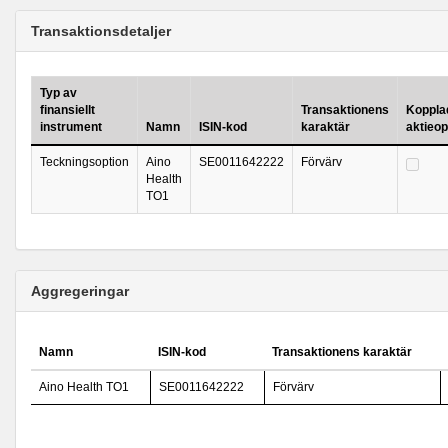
Transaktionsdetaljer
Typ av
finansiellt
Transaktionens
Kopplad 
instrument
Namn
ISIN-kod
karaktär
aktieo
Teckningsoption
Aino
SE0011642222
Förvärv
Health
TO1
Aggregeringar
Namn
ISIN-kod
Transaktionens karaktär
Aino Health TO1
SE0011642222
Förvärv