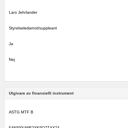
Lars Jehrlander
Styrelseledamot/suppleant
Ja
Nej
Utgivare av finansiellt instrument
ASTG MTF B
549300UWE2XN3O7TXX74