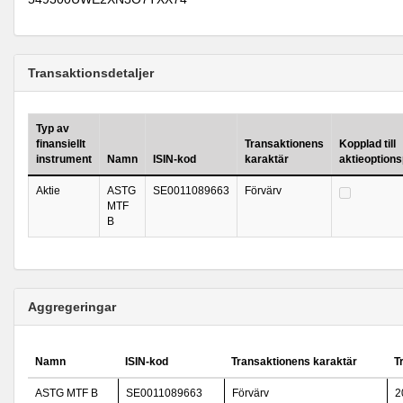
Transaktionsdetaljer
Typ av
finansiellt
Transaktionens
Kopplad till
instrument
Namn
ISIN-kod
karaktär
aktieoption
Aktie
ASTG
SE0011089663
Förvärv
MTF
B
Aggregeringar
Namn
ISIN-kod
Transaktionens karaktär
T
ASTG MTF B
SE0011089663
Förvärv
2