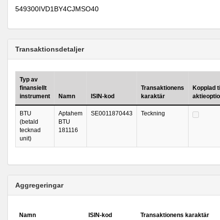
549300IVD1BY4CJMSO40
Transaktionsdetaljer
Typ av
finansiellt
Transaktionens
Kopplad ti
instrument
Namn
ISIN-kod
karaktär
aktieopt
BTU
Aptahem
SE0011870443
Teckning
(betald
BTU
tecknad
181116
unit)
Aggregeringar
Namn
ISIN-kod
Transaktionens karaktär