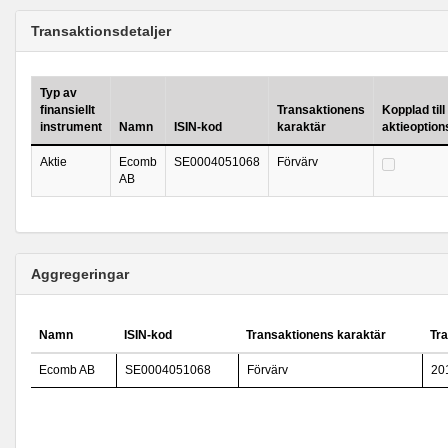
Transaktionsdetaljer
Typ av
finansiellt
Transaktionens
Kopplad till
instrument
Namn
ISIN-kod
karaktär
aktieoptio
Aktie
Ecomb
SE0004051068
Förvärv
AB
Aggregeringar
Namn
ISIN-kod
Transaktionens karaktär
Tr
Ecomb AB
SE0004051068
Förvärv
20