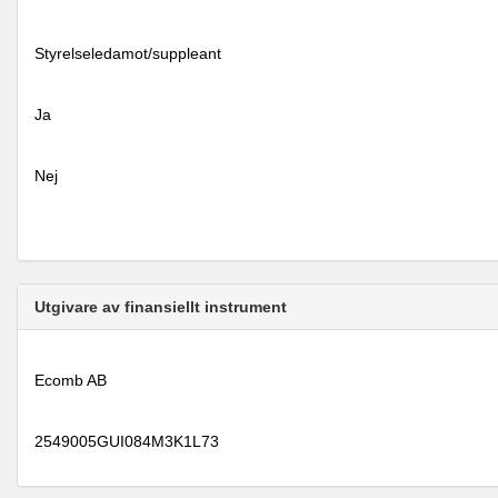
Styrelseledamot/suppleant
Ja
Nej
Utgivare av finansiellt instrument
Ecomb AB
2549005GUI084M3K1L73