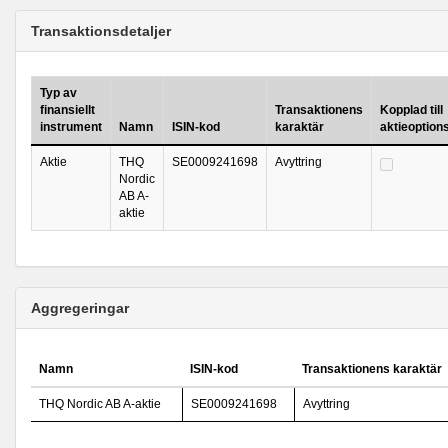
Transaktionsdetaljer
Typ av
finansiellt
Transaktionens
Kopplad till
instrument
Namn
ISIN-kod
karaktär
aktieoptio
Aktie
THQ
SE0009241698
Avyttring
Nordic
AB A-
aktie
Aggregeringar
Namn
ISIN-kod
Transaktionens karaktär
THQ Nordic AB A-aktie
SE0009241698
Avyttring