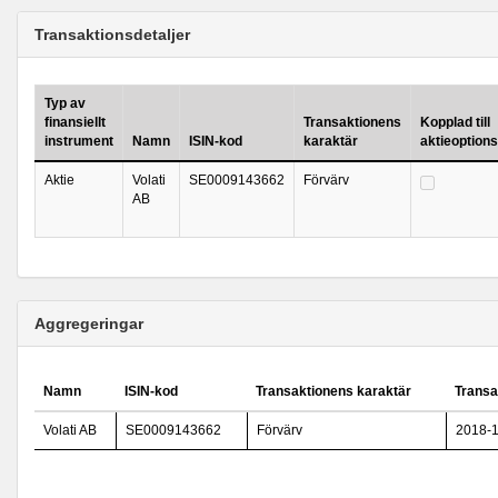
Transaktionsdetaljer
Typ av
finansiellt
Transaktionens
Kopplad till
instrument
Namn
ISIN-kod
karaktär
aktieoption
Aktie
Volati
SE0009143662
Förvärv
AB
Aggregeringar
Namn
ISIN-kod
Transaktionens karaktär
Transa
Volati AB
SE0009143662
Förvärv
2018-