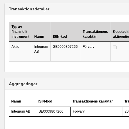
Transaktionsdetaljer
Typ av
finansiellt
Transaktionens
Kopplad ti
instrument
Namn
ISIN-kod
karaktär
aktieopt
Aktie
Integrum
SE0009807266
Förvärv
AB
Aggregeringar
Namn
ISIN-kod
Transaktionens karaktär
Tr
Integrum AB
SE0009807266
Förvärv
20