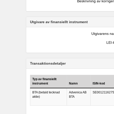
Beskrivning av korrige
Utgivare av finansiellt instrument
Utgivarens n
LEI-
Transaktionsdetaljer
Typ av finansiellt
instrument
Namn
ISIN-kod
BTA (betald tecknad
Advenica AB
SE001211627
aktie)
BTA