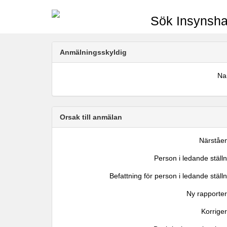
Sök Insynsha
Anmälningsskyldig
N
Orsak till anmälan
Närståe
Person i ledande ställ
Befattning för person i ledande ställ
Ny rapporter
Korrige