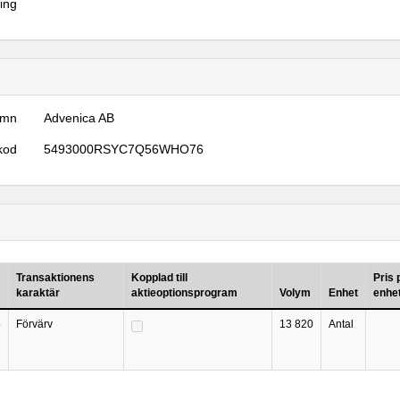
ring
amn
Advenica AB
kod
5493000RSYC7Q56WHO76
Transaktionens
Kopplad till
Pris 
karaktär
aktieoptionsprogram
Volym
Enhet
enhe
5
Förvärv
13 820
Antal