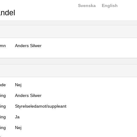
Svenska
English
ndel
amn
Anders Silwer
nde
Nej
ning
Anders Silwer
ning
Styrelseledamot/suppleant
ing
Ja
ring
Nej