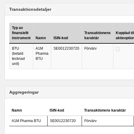
Transaktionsdetaljer
Typ av
finansiellt
Transaktionens
Kopplad til
instrument
Namn
ISIN-kod
karaktär
aktieopti
BTU
A1M
SE0012230720
Förvärv
(betald
Pharma
tecknad
BTU
unit)
Aggregeringar
Namn
ISIN-kod
Transaktionens karaktär
A1M Pharma BTU
SE0012230720
Förvärv